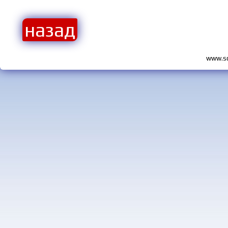
назад
www.so