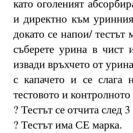
като оголеният абсорбир
и директно към уринния
докато се напои/ тестът 
съберете урина в чист и
извади връхчето от урина
с капачето и се слага 
тестовото и контролното 
? Тестът се отчита след 3
? Тестът има СЕ марка.