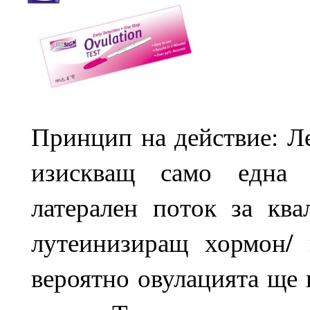
Принцип на действие: Ле
изискващ само една 
латерален поток за кв
лутеинизиращ хормон/ 
вероятно овулацията ще 