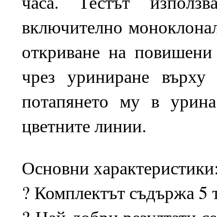
часа. Тестът използв
включително моноклонал
откриване на повишени
чрез уриниране върху
потапянето му в урина
цветните линии.
Основни характеристики
? Комплектът съдържа 5 т
? Най-добри резултати се